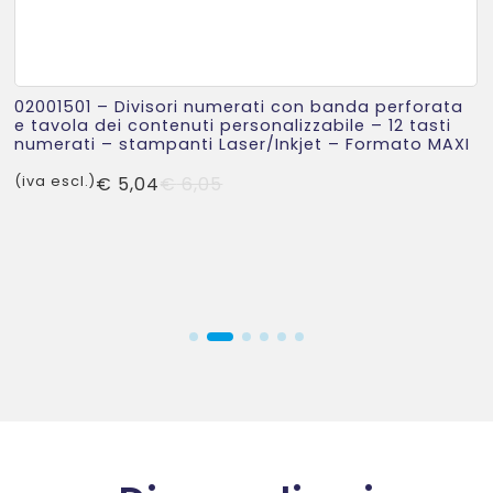
02001501 – Divisori numerati con banda perforata
e tavola dei contenuti personalizzabile – 12 tasti
numerati – stampanti Laser/Inkjet – Formato MAXI
Il
Il
(iva escl.)
€
5,04
€
6,05
prezzo
prezzo
originale
attuale
era:
è:
€ 6,05.
€ 5,04.