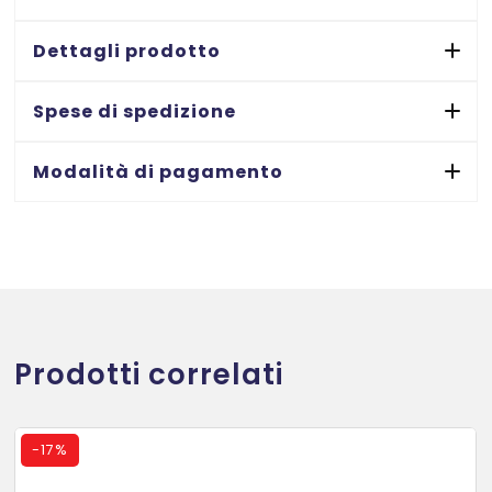
luce
di
Dettagli prodotto
taglio
425
Spese di spedizione
mm
-
Modalità di pagamento
capacità
di
taglio
fino
a
12
ff
Prodotti correlati
quantità
-
17%