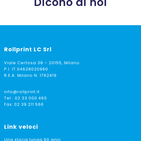
Dicono di noi
Rollprint
LC Srl
Viale Certosa 38 – 20155, Milano
P.I. IT 04628020960
R.E.A. Milano N. 1762419
info@rollprint.it
Tel.:
02 33 000 460
Fax: 02 39 211 566
Link veloci
Una storia lunga 60 anni