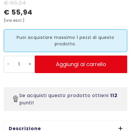
Il
Il
€
60,24
€
55,94
prezzo
prezzo
(iva escl.)
originale
attuale
era:
è:
Puoi acquistare massimo 1 pezzi di questo
prodotto.
€ 60,24.
€ 55,94.
A3CT
Aggiungi al carrello
-
Taglierina
compatta
a
Se acquisti questo prodotto ottieni
112
lama
punti!
rotante
-
A3
-
Descrizione