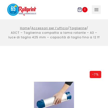
Salta
al
0
contenuto
Home
/
Accessori per l’ufficio
/
Taglierine
/
A3CT – Taglierina compatta a lama rotante – A3 –
luce di taglio 425 mm – capacità di taglio fino a 12 ff
-
7%