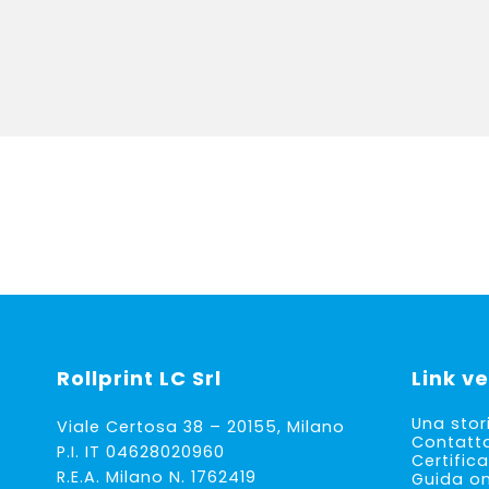
Rollprint
LC Srl
Link ve
Una stor
Viale Certosa 38 – 20155, Milano
Contatt
P.I. IT 04628020960
Certifica
R.E.A. Milano N. 1762419
Guida on