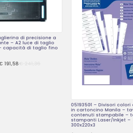
glierina di precisione a
nte – A2 luce di taglio
capacità di taglio fino
Il
Il
€
191,58
€
241,36
prezzo
prezzo
originale
attuale
era:
è:
€ 241,36.
€ 191,58.
05193501 – Divisori colori 
in cartoncino Manila – ta
contenuti stampabile – t
stampanti Laser/Inkjet –
300x220x3