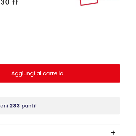
30 ff
Aggiungi al carrello
ieni
283
punti!