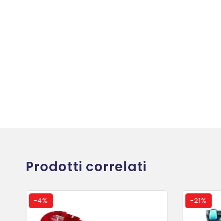
Prodotti correlati
-
4%
-
21%