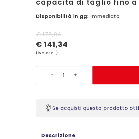
capacità di taglio fino a 
Disponibilità in gg:
Immediata
Il
Il
€
178,04
€
141,34
prezzo
prezzo
(iva escl.)
originale
attuale
era:
è:
P460
€ 178,04.
€ 141,34.
-
Taglierina
di
precisione
Se acquisti questo prodotto ott
a
lama
rotante
-
Descrizione