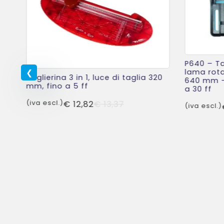
P640 – Ta
lama rota
Taglierina 3 in 1, luce di taglia 320
640 mm – 
mm, fino a 5 ff
a 30 ff
Il
Il
(iva escl.)
€
12,82
€
13,37
(iva escl.)
prezzo
prezzo
originale
attuale
era:
è:
€ 13,37.
€ 12,82.