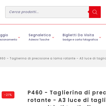
Ricerca
prodotti
aggio
Segnaletica
Biglietti Da Visita
fezionamento
Adesivi Tasche
badge e carta fotografica
460 – Taglierina di precisione a lama rotante – A3 luce di tagli
P460 - Taglierina di pre
-
21%
rotante - A3 luce di tag