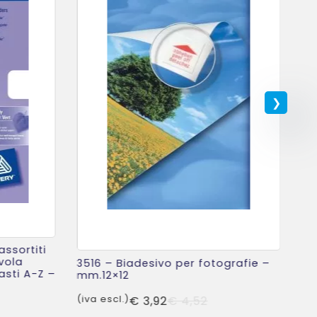
PG
le
ca
(iv
assortiti
vola
3516 – Biadesivo per fotografie –
asti A-Z –
mm.12×12
Il
Il
(iva escl.)
€
3,92
€
4,52