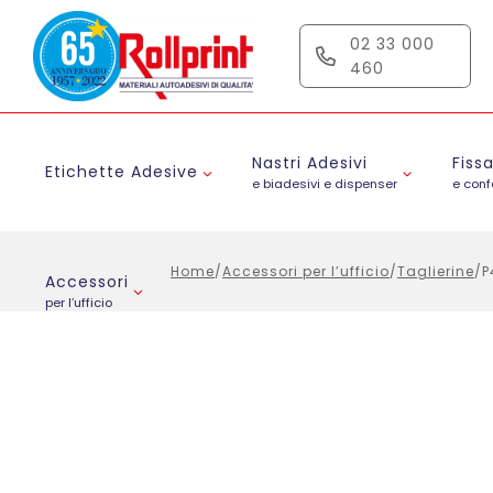
Salta
al
02 33 000
contenuto
460
Nastri Adesivi
Fiss
Etichette Adesive
e biadesivi e dispenser
e con
Home
/
Accessori per l’ufficio
/
Taglierine
/
P
Accessori
per l’ufficio