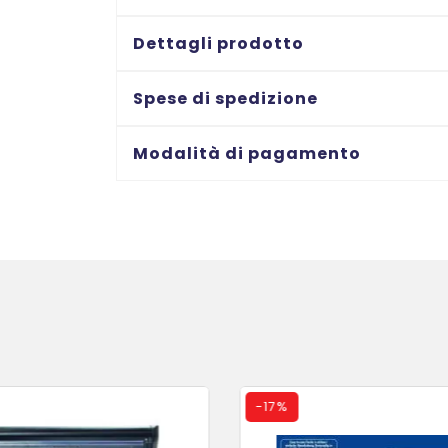
A3
luce
Dettagli prodotto
di
taglio
Spese di spedizione
460
mm
Modalità di pagamento
-
capacità
di
taglio
fino
a
30
ff
quantità
-
17%