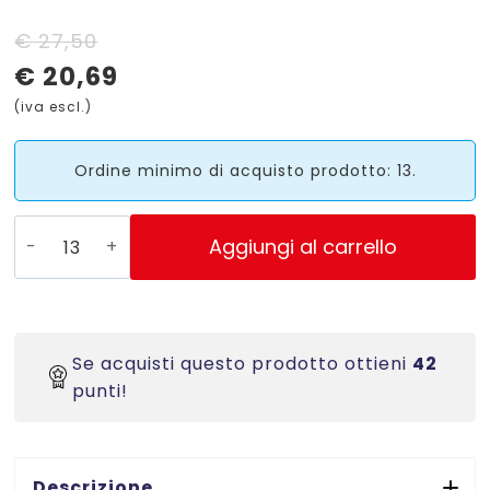
Il
Il
€
27,50
€
20,69
prezzo
prezzo
(iva escl.)
originale
attuale
era:
è:
Ordine minimo di acquisto prodotto: 13.
€ 27,50.
€ 20,69.
S0720720
Aggiungi al carrello
-
40917
Nastro
Dymo
Se acquisti questo prodotto ottieni
42
D1
punti!
nero
su
rosso
mm.
Descrizione