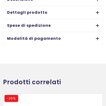
9
x
Dettagli prodotto
7
m.
Spese di spedizione
quantità
Modalità di pagamento
Prodotti correlati
-
25%