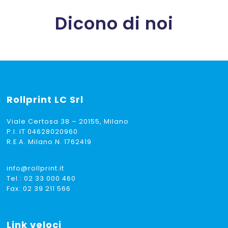
Dicono di noi
Rollprint
LC Srl
Viale Certosa 38 – 20155, Milano
P.I. IT 04628020960
R.E.A. Milano N. 1762419
info@rollprint.it
Tel.:
02 33 000 460
Fax: 02 39 211 566
Link veloci