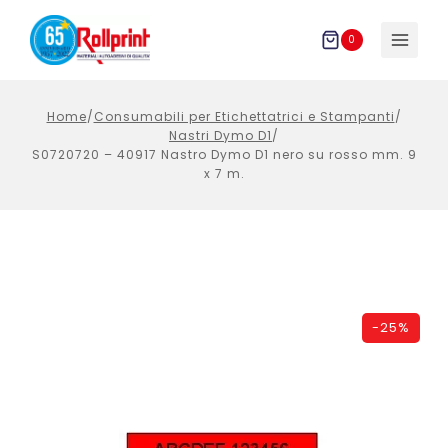
Salta
al
0
contenuto
Home
/
Consumabili per Etichettatrici e Stampanti
/
Nastri Dymo D1
/
S0720720 – 40917 Nastro Dymo D1 nero su rosso mm. 9
x 7 m.
-
25%