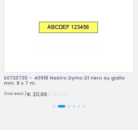
S0720730 – 40918 Nastro Dymo D1 nero su giallo
mm. 9 x 7 m.
Il
Il
(iva escl.)
€
20,69
€
27,50
prezzo
prezzo
originale
attuale
era:
è:
€ 27,50.
€ 20,69.