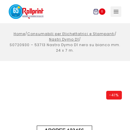
Salta
al
0
contenuto
Home
/
Consumabili per Etichettatrici e Stampanti
/
Nastri Dymo D1
/
S0720930 – 53713 Nastro Dymo D1 nero su bianco mm.
24 x 7 m.
-
41%