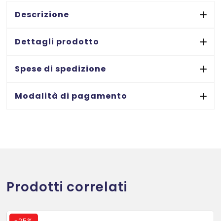
bianco
mm.
Descrizione
24
x
Dettagli prodotto
7
m.
Spese di spedizione
quantità
Modalità di pagamento
Prodotti correlati
-
25%