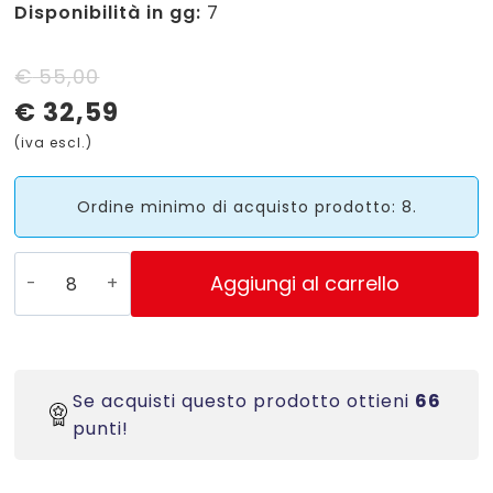
Disponibilità in gg:
7
Il
Il
€
55,00
€
32,59
prezzo
prezzo
(iva escl.)
originale
attuale
era:
è:
Ordine minimo di acquisto prodotto: 8.
€ 55,00.
€ 32,59.
S0720930
Aggiungi al carrello
-
53713
Nastro
Dymo
Se acquisti questo prodotto ottieni
66
D1
punti!
nero
su