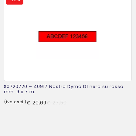
S0720720 – 40917 Nastro Dymo D1 nero su rosso
mm. 9 x 7 m.
Il
Il
(iva escl.)
€
20,69
€
27,50
prezzo
prezzo
originale
attuale
era:
è:
€ 27,50.
€ 20,69.