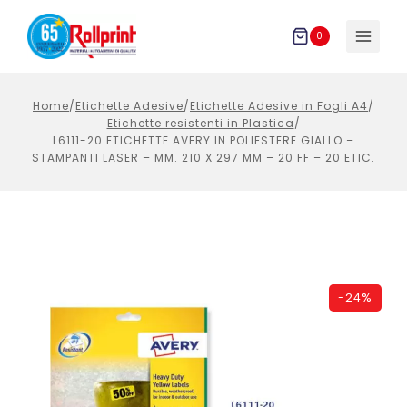
Salta
al
0
contenuto
Home
/
Etichette Adesive
/
Etichette Adesive in Fogli A4
/
Etichette resistenti in Plastica
/
L6111-20 ETICHETTE AVERY IN POLIESTERE GIALLO –
STAMPANTI LASER – MM. 210 X 297 MM – 20 FF – 20 ETIC.
-
24%