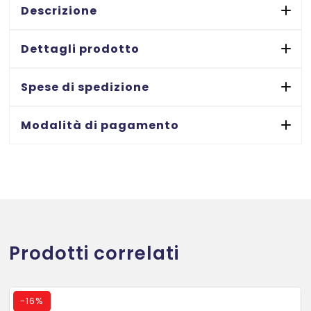
LASER
Descrizione
-
MM.
Dettagli prodotto
210
X
Spese di spedizione
297
MM
Modalità di pagamento
-
20
FF
-
20
ETIC.
quantità
Prodotti correlati
-
16%