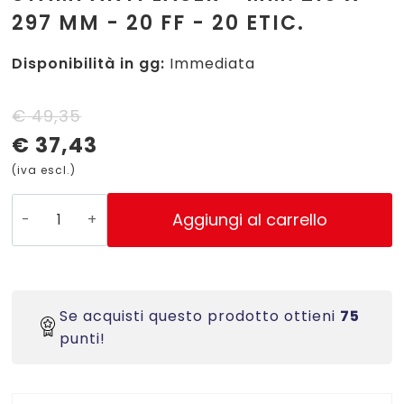
297 MM - 20 FF - 20 ETIC.
Disponibilità in gg:
Immediata
Il
Il
€
49,35
€
37,43
prezzo
prezzo
(iva escl.)
originale
attuale
era:
è:
L6111-
Aggiungi al carrello
20
€ 49,35.
€ 37,43.
ETICHETTE
AVERY
IN
Se acquisti questo prodotto ottieni
75
POLIESTERE
punti!
GIALLO
-
STAMPANTI