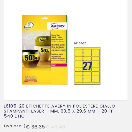
L6105-20 ETICHETTE AVERY IN POLIESTERE GIALLO –
STAMPANTI LASER – MM. 63,5 X 29,6 MM – 20 FF –
540 ETIC.
Il
Il
(iva escl.)
€
36,35
€
43,46