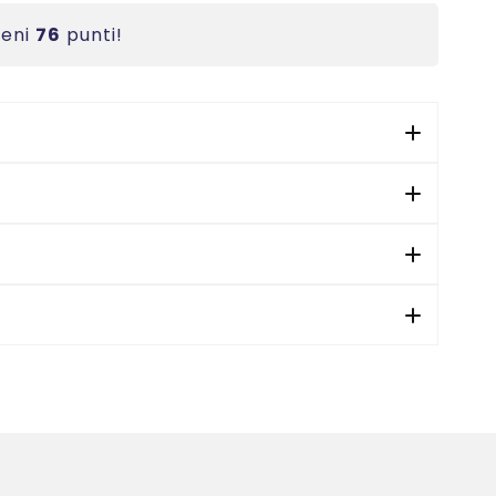
ieni
76
punti!