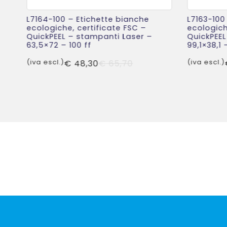
L7164-100 – Etichette bianche
L7163-100
SC
ecologiche, certificate FSC –
ecologich
QuickPEEL – stampanti Laser –
QuickPEEL
63,5×72 – 100 ff
99,1×38,1 
Il
Il
(iva escl.)
€
48,30
€
65,70
(iva escl.)
o
o
prezzo
prezzo
ale
e
originale
attuale
era:
è:
9.
0.
€ 65,70.
€ 48,30.