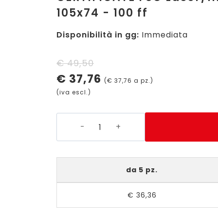
105x74 - 100 ff
Disponibilità in gg:
Immediata
Il
Il
€
49,50
€
37,76
prezzo
prezzo
(
€
37,76
a pz.)
(iva escl.)
originale
attuale
era:
è:
3427
€ 49,50.
€ 37,76.
-
Etichette
bianche
da 5 pz.
ECOLOGICHE,
CERTIFICATE
€
36,36
FSC
Laser/Inkjet/Copiatrici