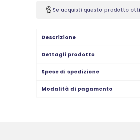
-
105x74
Se acquisti questo prodotto ott
-
100
ff
Descrizione
quantità
Dettagli prodotto
Spese di spedizione
Modalità di pagamento