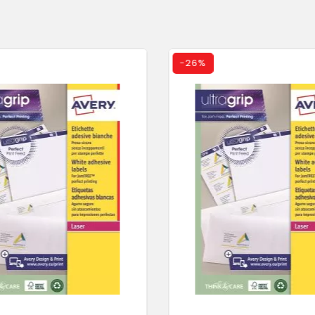
-
26%