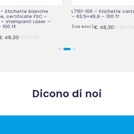
 – Etichette bianche
L7161-100 – Etichette car
e, certificate FSC –
– 63,5×46,6 – 100 ff
 – stampanti Laser –
– 100 ff
(iva escl.)
€
48,30
€
65,7
Il
Il
€
48,30
€
65,70
prezzo
prezzo
originale
attuale
era:
è:
€ 65,70.
€ 48,30.
Dicono di noi