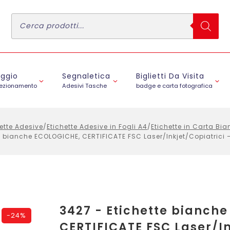
Ricerca
prodotti
aggio
Segnaletica
Biglietti Da Visita
fezionamento
Adesivi Tasche
badge e carta fotografica
ette Adesive
/
Etichette Adesive in Fogli A4
/
Etichette in Carta B
e bianche ECOLOGICHE, CERTIFICATE FSC Laser/Inkjet/Copiatrici –
3427 - Etichette bianch
-
24%
CERTIFICATE FSC Laser/In