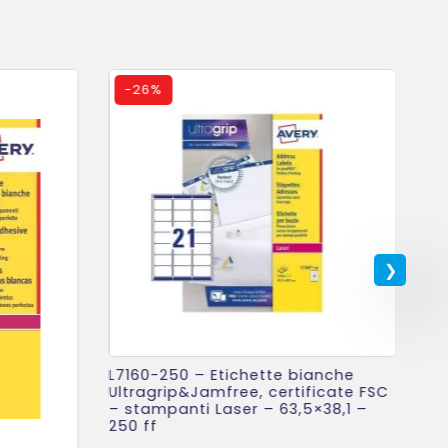
-
26%
L7160-250 – Etichette bianche
J8
Ultragrip&Jamfree, certificate FSC
Qu
– stampanti Laser – 63,5×38,1 –
63
250 ff
(iv