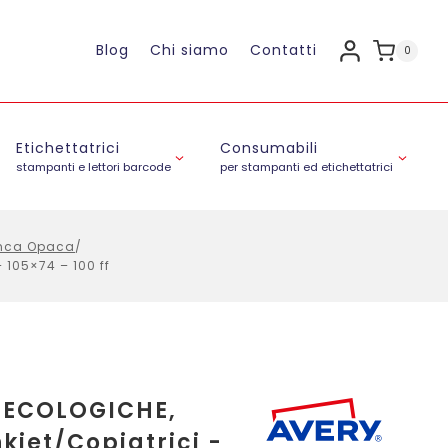
Blog
Chi siamo
Contatti
0
Etichettatrici
Consumabili
stampanti e lettori barcode
per stampanti ed etichettatrici
ianca Opaca
/
 105×74 – 100 ff
e ECOLOGICHE,
kjet/Copiatrici -