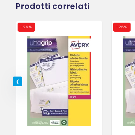
Prodotti correlati
-
26%
-
26%