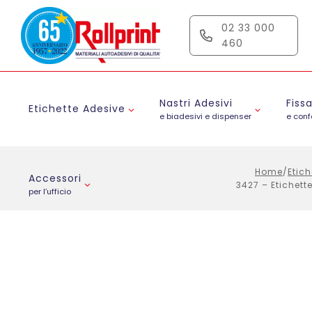
Salta
al
02 33 000
contenuto
460
Nastri Adesivi
Fiss
Etichette Adesive
e biadesivi e dispenser
e con
Home
/
Etich
Accessori
3427 – Etichett
per l’ufficio