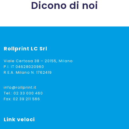
Dicono di noi
Rollprint
LC Srl
Viale Certosa 38 – 20155, Milano
P.I. IT 04628020960
R.E.A. Milano N. 1762419
info@rollprint.it
Tel.:
02 33 000 460
Fax: 02 39 211 566
Link veloci