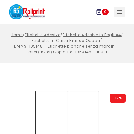
Salta
al
0
contenuto
Home
/
Etichette Adesive
/
Etichette Adesive in Fogli A4
/
Etichette in Carta Bianca Opaca
/
LP4MS-105148 – Etichette bianche senza margini –
Laser/Inkjet/Copiatrici 105×148 – 100 ff
-
17%