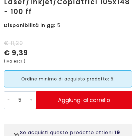
Laser/Inkjet/Copiatrici 105x148
- 100 ff
Disponibilità in gg:
5
Il
Il
€
11,29
€
9,39
prezzo
prezzo
(iva escl.)
originale
attuale
era:
è:
Ordine minimo di acquisto prodotto: 5.
€ 11,29.
€ 9,39.
LP4MS-
Aggiungi al carrello
105148
-
Etichette
bianche
Se acquisti questo prodotto ottieni
19
senza