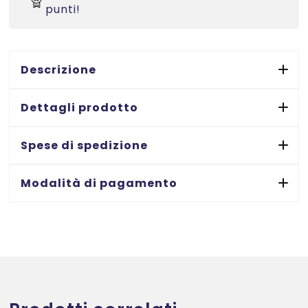
punti!
margini
-
Laser/Inkjet/Copiatrici
105x148
Descrizione
-
100
Dettagli prodotto
ff
quantità
Spese di spedizione
Modalità di pagamento