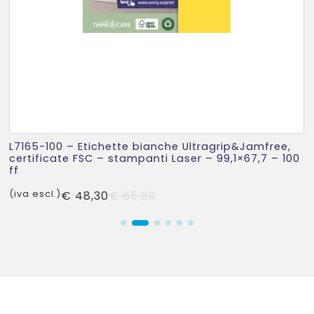
L7165-100 – Etichette bianche Ultragrip&Jamfree,
certificate FSC – stampanti Laser – 99,1×67,7 – 100
ff
Il
Il
(iva escl.)
€
48,30
€
65,69
prezzo
prezzo
originale
attuale
era:
è:
€ 65,69.
€ 48,30.