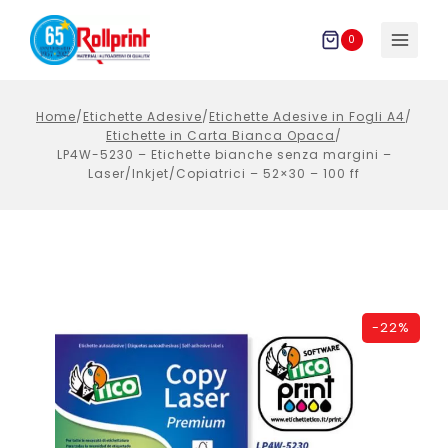
Salta
al
0
contenuto
Home
/
Etichette Adesive
/
Etichette Adesive in Fogli A4
/
Etichette in Carta Bianca Opaca
/
LP4W-5230 – Etichette bianche senza margini –
Laser/Inkjet/Copiatrici – 52×30 – 100 ff
-
22%