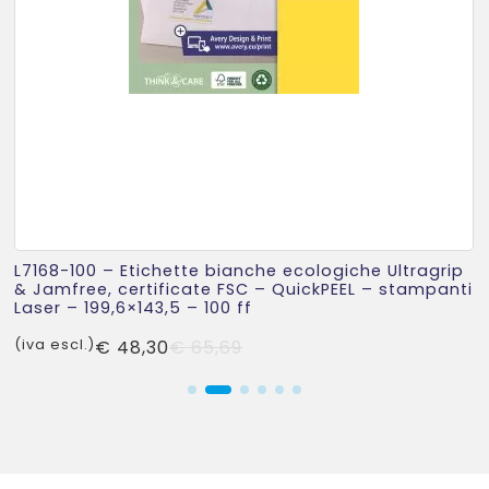
L7168-100 – Etichette bianche ecologiche Ultragrip
& Jamfree, certificate FSC – QuickPEEL – stampanti
Laser – 199,6×143,5 – 100 ff
Il
Il
(iva escl.)
€
48,30
€
65,69
prezzo
prezzo
originale
attuale
era:
è:
€ 65,69.
€ 48,30.