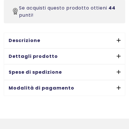
Laser/Inkjet/Copiatrici
-
Se acquisti questo prodotto ottieni
44
52x30
punti!
-
100
ff
Descrizione
quantità
Dettagli prodotto
Spese di spedizione
Modalità di pagamento