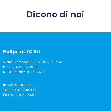
Dicono di noi
Rollprint
LC Srl
Viale Certosa 38 – 20155, Milano
P.I. IT 04628020960
R.E.A. Milano N. 1762419
info@rollprint.it
Tel.:
02 33 000 460
Fax: 02 39 211 566