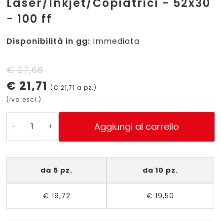
Laser/Inkjet/Copiatrici - 52x30
- 100 ff
Disponibilità in gg:
Immediata
Il
Il
€
27,68
€
21,71
prezzo
prezzo
(
€
21,71
a pz.)
(iva escl.)
originale
attuale
era:
è:
LP4W-
Aggiungi al carrello
5230
€ 27,68.
€ 21,71.
-
Etichette
da 5 pz.
da 10 pz.
bianche
senza
€
19,72
€
19,50
margini
-