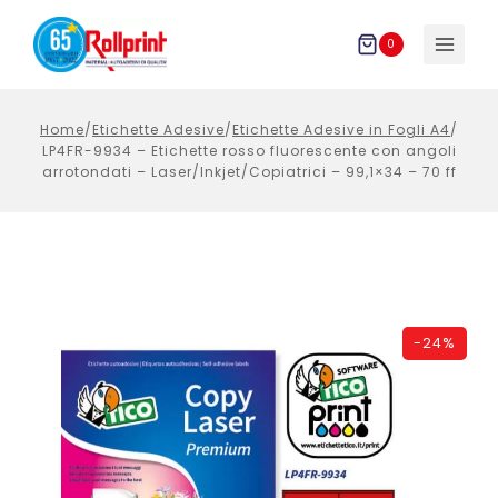
Salta
al
0
contenuto
Home
/
Etichette Adesive
/
Etichette Adesive in Fogli A4
/
LP4FR-9934 – Etichette rosso fluorescente con angoli
arrotondati – Laser/Inkjet/Copiatrici – 99,1×34 – 70 ff
-
24%