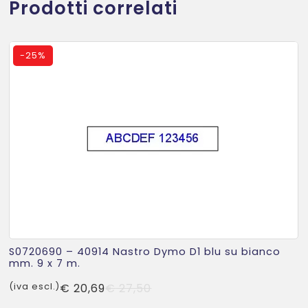
Prodotti correlati
-
25%
S0720690 – 40914 Nastro Dymo D1 blu su bianco
mm. 9 x 7 m.
Il
Il
(iva escl.)
€
20,69
€
27,50
prezzo
prezzo