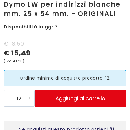
Dymo LW per indirizzi bianche
mm. 25 x 54 mm. - ORIGINALI
Disponibilità in gg:
7
Il
Il
€
18,50
€
15,49
prezzo
prezzo
(iva escl.)
originale
attuale
era:
è:
Ordine minimo di acquisto prodotto: 12.
€ 18,50.
€ 15,49.
S0722520
Aggiungi al carrello
-
11352
etichette
Dymo
Se acquisti questo prodotto ottieni
31