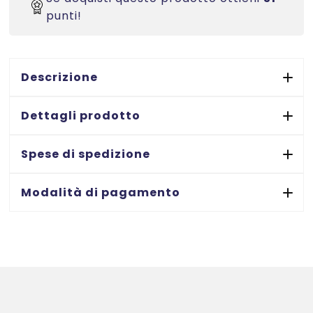
LW
punti!
per
indirizzi
bianche
mm.
Descrizione
25
x
Dettagli prodotto
54
mm.
Spese di spedizione
-
ORIGINALI
Modalità di pagamento
quantità