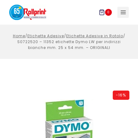
Salta
al
0
contenuto
Home
/
Etichette Adesive
/
Etichette Adesive in Rotolo
/
S0722520 – 11352 etichette Dymo LW per indirizzi
bianche mm. 25 x 54 mm. – ORIGINALI
-
16%