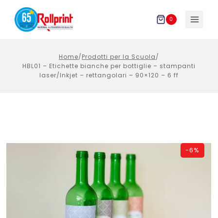
Salta
al
0
contenuto
Home
/
Prodotti per la Scuola
/
HBL01 – Etichette bianche per bottiglie – stampanti
laser/Inkjet – rettangolari – 90×120 – 6 ff
-
6%