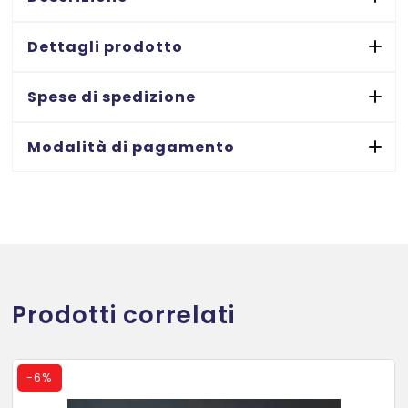
rettangolari
-
Dettagli prodotto
90x120
-
Spese di spedizione
6
ff
Modalità di pagamento
quantità
Prodotti correlati
-
6%