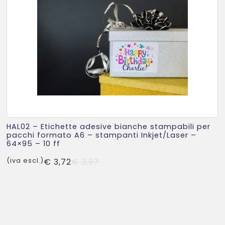
HAL02 – Etichette adesive bianche stampabili per
pacchi formato A6 – stampanti Inkjet/Laser –
64×95 – 10 ff
Il
Il
(iva escl.)
€
3,72
€
3,97
prezzo
prezzo
originale
attuale
era:
è:
€ 3,97.
€ 3,72.