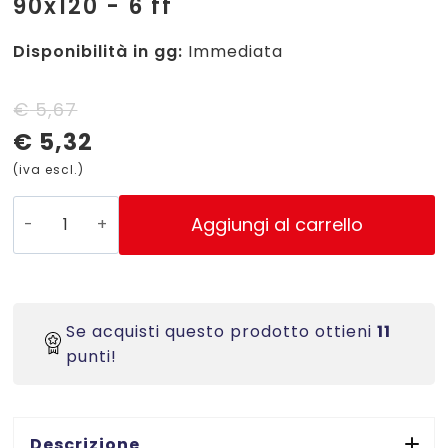
90x120 - 6 ff
Disponibilità in gg:
Immediata
Il
Il
€
5,67
€
5,32
prezzo
prezzo
(iva escl.)
originale
attuale
era:
è:
HBL01
Aggiungi al carrello
-
€ 5,67.
€ 5,32.
Etichette
bianche
per
Se acquisti questo prodotto ottieni
11
bottiglie
punti!
-
stampanti
laser/Inkjet
-
Descrizione